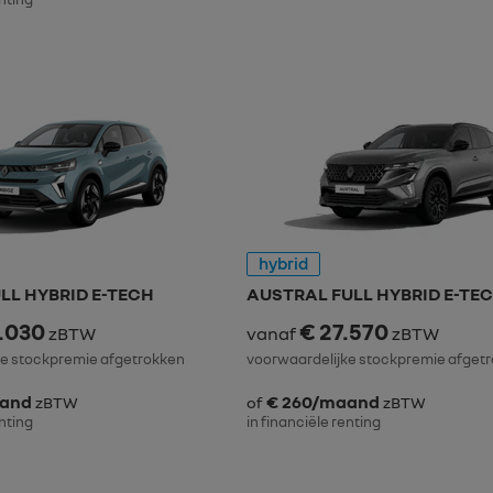
hybrid
LL HYBRID E-TECH
AUSTRAL FULL HYBRID E-TE
.030
€ 27.570
zBTW
vanaf
zBTW
ke stockpremie afgetrokken
voorwaardelijke stockpremie afget
aand
€ 260/maand
zBTW
of
zBTW
enting
in financiële renting