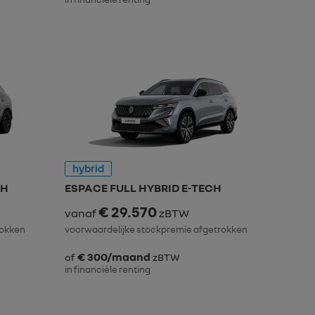
hybrid
CH
ESPACE FULL HYBRID E-TECH
€ 29.570
vanaf
zBTW
rokken
voorwaardelijke stockpremie afgetrokken
€ 300/maand
of
zBTW
in financiële renting