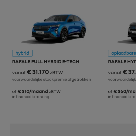
hybrid
oplaadbare
RAFALE FULL HYBRID E-TECH
RAFALE HYP
€ 31.170
€ 37
vanaf
zBTW
vanaf
voorwaardelijke stockpremie afgetrokken
voorwaardelij
€ 310/maand
€ 360/m
of
zBTW
of
in financiële renting
in financiële r