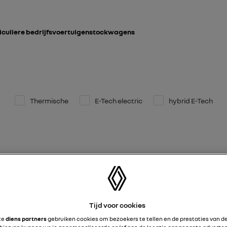
iculiere bedrijfsvoertuigen
stockwagens
Thermische
E-Tech electric
hybrid E-Tech
Tijd voor cookies
te
diens partners
gebruiken cookies om bezoekers te tellen en de prestaties van de
electric