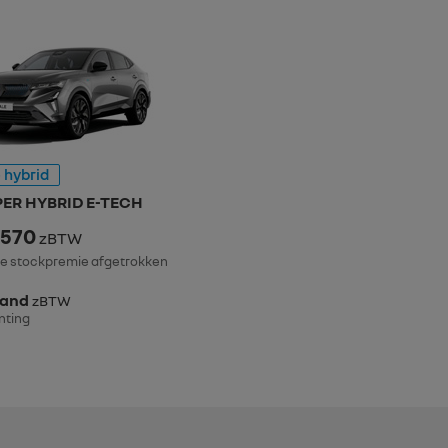
 hybrid
ER HYBRID E-TECH
.570
zBTW
ke stockpremie afgetrokken
aand
zBTW
enting