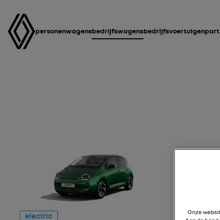
personenwagens
bedrijfswagens
bedrijfsvoertuigen
part
Onze websi
electric
electric