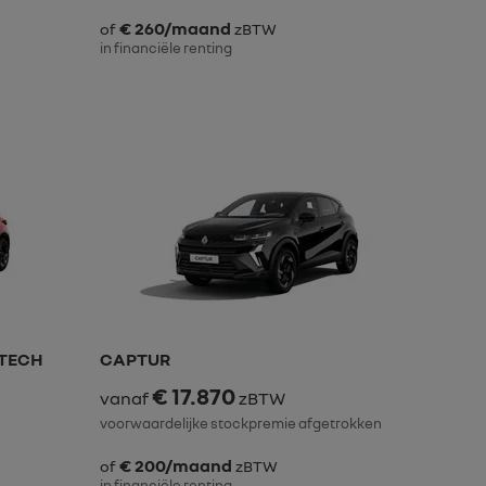
€ 260/maand
of
zBTW
in financiële renting
-TECH
CAPTUR
€ 17.870
vanaf
zBTW
voorwaardelijke stockpremie afgetrokken
€ 200/maand
of
zBTW
in financiële renting