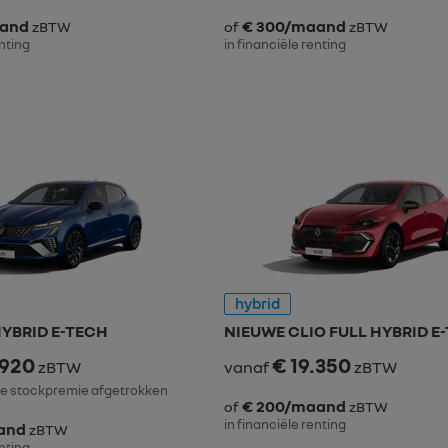
aand
€ 300/maand
zBTW
of
zBTW
enting
in financiële renting
hybrid
HYBRID E-TECH
NIEUWE CLIO FULL HYBRID E
.920
€ 19.350
zBTW
vanaf
zBTW
ke stockpremie afgetrokken
€ 200/maand
of
zBTW
in financiële renting
and
zBTW
enting