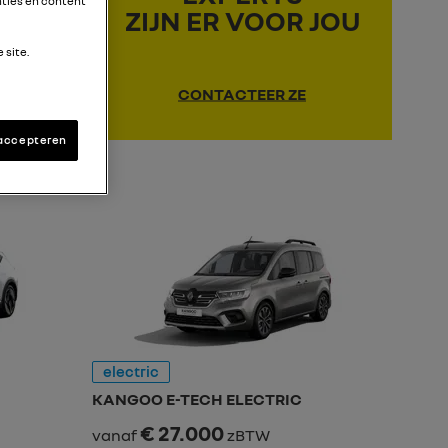
ties en content
ZIJN ER VOOR JOU
 site.
CONTACTEER ZE
 accepteren
electric
KANGOO E-TECH ELECTRIC
€ 27.000
vanaf
zBTW