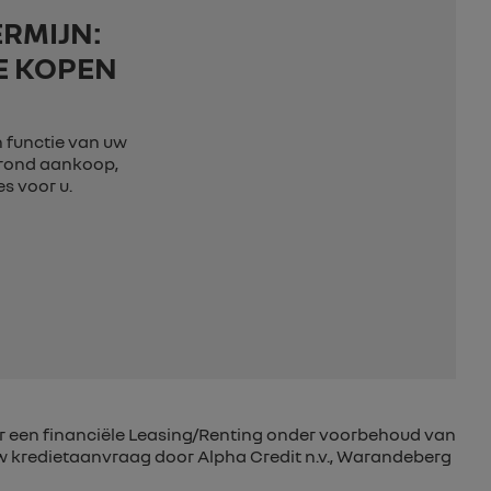
RMIJN:
E KOPEN
in functie van uw
e rond aankoop,
s voor u.
r een financiële Leasing/Renting onder voorbehoud van
 kredietaanvraag door Alpha Credit n.v., Warandeberg