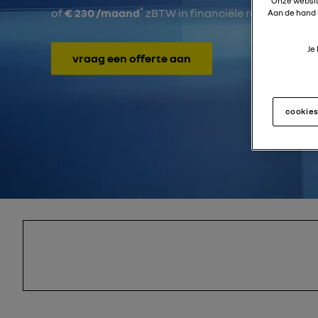
Onze websi
*
of
€ 230 /maand
zBTW in financiële renting
Aan de hand 
Je
vraag een offerte aan
cookie