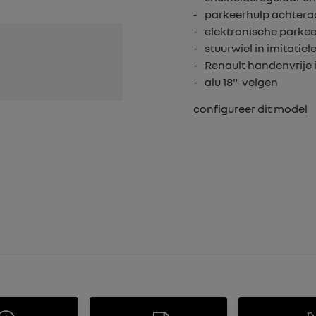
parkeerhulp achtera
elektronische parke
stuurwiel in imitatiel
Renault handenvrije 
alu 18"-velgen
configureer dit model