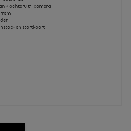
an + achteruitrijcamera
errem
eder
instap- en startkaart