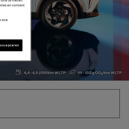
 site te meten.
ties en content
 site.
 accepteren
4,4 - 4,5 l/100km WLTP
99 - 102 g CO
/km WLTP
2