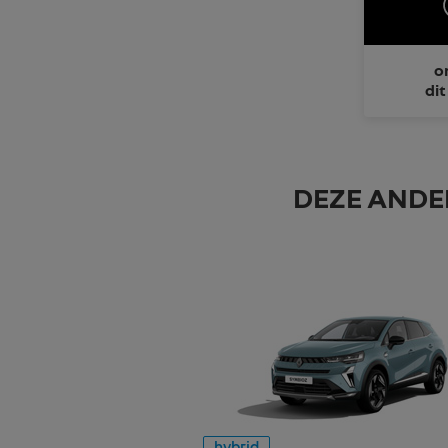
o
di
DEZE ANDE
hybrid