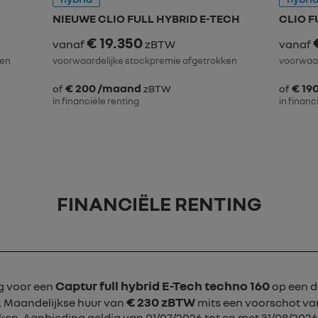
NIEUWE CLIO FULL HYBRID E-TECH
CLIO F
€ 19.350
vanaf
zBTW
vanaf
ken
voorwaardelijke stockpremie afgetrokken
voorwaar
€ 200 /maand
€ 19
of
zBTW
of
in financiële renting
in financ
FINANCIËLE RENTING
Captur full hybrid E-Tech techno 160
ng voor een
op een d
€ 230 zBTW
. Maandelijkse huur van
mits een voorschot va
ken. Aanbieding geldig van 01/07/2026 tot en met 31/08/202