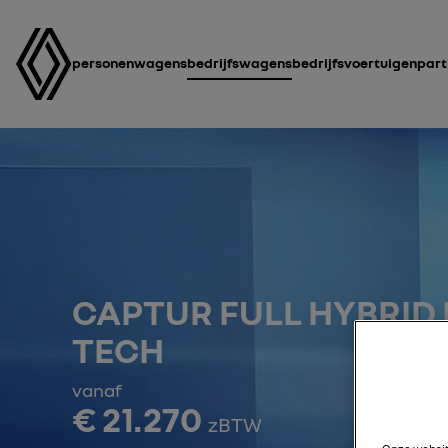
personenwagens
bedrijfswagens
bedrijfsvoertuigen
part
CAPTUR FULL HYBRID 
TECH
vanaf
€ 21.270
zBTW