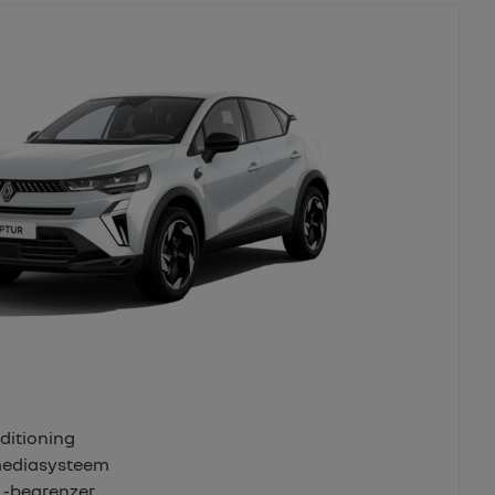
ditioning
imediasysteem
 -begrenzer