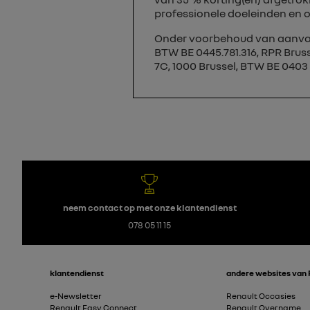
professionele doeleinden en
Onder voorbehoud van aanvaar
BTW BE 0445.781.316, RPR Brusse
7C, 1000 Brussel, BTW BE 0403 
neem contact op met onze klantendienst
078 05 11 15
klantendienst
andere websites van 
e-Newsletter
Renault Occasies
Renault Easy Connect
Renault Overname