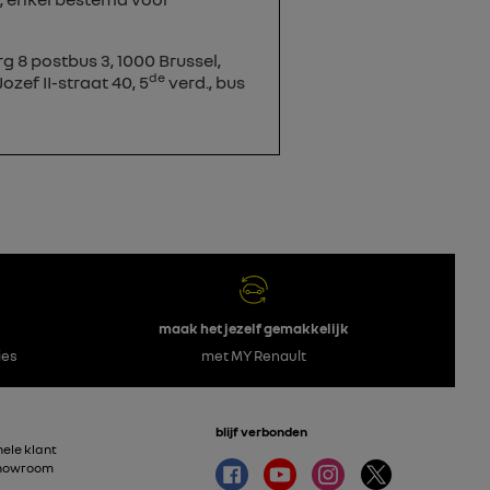
8 postbus 3, 1000 Brussel,
de
zef II-straat 40, 5
verd., bus
maak het jezelf gemakkelijk
ies
met MY Renault
blijf verbonden
ele klant
showroom