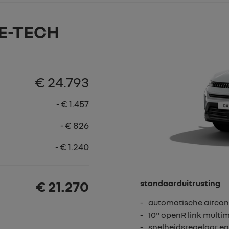
E-TECH
€ 24.793
- € 1.457
- € 826
- € 1.240
€ 21.270
standaarduitrusting
automatische aircon
10" openR link mult
snelheidsregelaar en