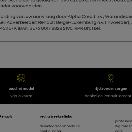
 onder voorwaarden.
ding van uw aanvraag door Alpha Credit n.v., Warandeberg 
l. Adverteerder: Renault België-Luxemburg n.v. (Invoerder), Jo
463 679, IBAN BE76 0017 8828 2195, RPR Brussel.
test het model
rijd zonder zorgen
van je keuze
dankzij de Renault-garant
Renault
rechtstreekse links
profession
download een brochure
digitale 
configurator
pers