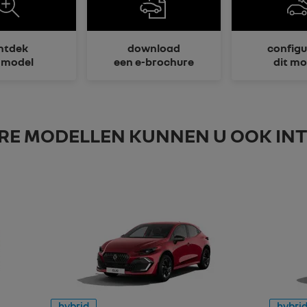
ntdek
download
configu
t model
een e-brochure
dit mo
RE MODELLEN KUNNEN U OOK IN
hybrid
hybri