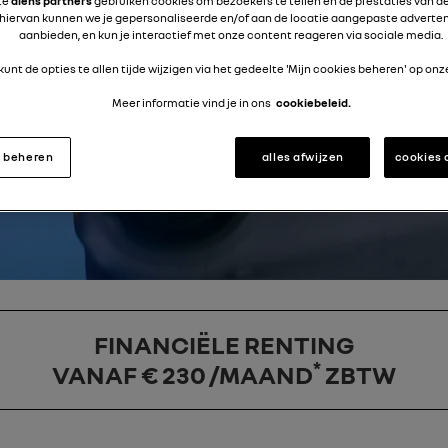
te
diens partners
gebruiken cookies om bezoekers te tellen en de prestaties van de
hiervan kunnen we je gepersonaliseerde en/of aan de locatie aangepaste adverten
aanbieden, en kun je interactief met onze content reageren via sociale media.
 kunt de opties te allen tijde wijzigen via het gedeelte 'Mijn cookies beheren' op onze
Meer informatie vind je in ons
cookiebeleid.
s beheren
alles afwijzen
cookies
FINANCIËLE RENTING
*
VANAF
€ 230 /MAAND
ZBTW