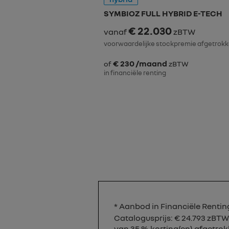
SYMBIOZ FULL HYBRID E-TECH
€ 22.030
vanaf
zBTW
voorwaardelijke stockpremie afgetrok
€ 230 /maand
of
zBTW
in financiële renting
* Aanbod in Financiële Renti
Catalogusprijs: € 24.793 zBTW
van 35 % korting(en) afgetrok