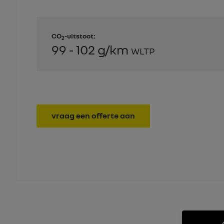
CO
-uitstoot:
2
99 - 102 g/km
WLTP
vraag een offerte aan