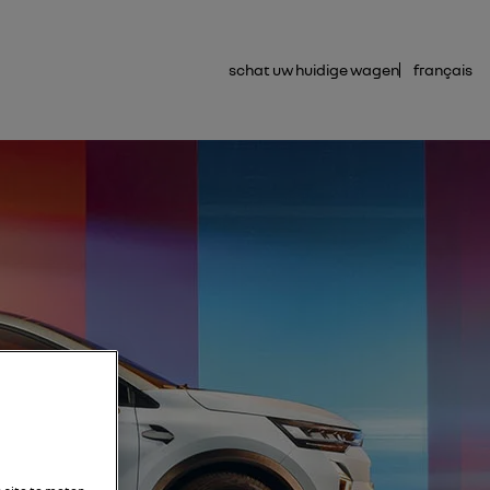
schat uw huidige wagen
français