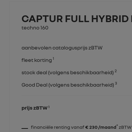
CAPTUR FULL HYBRID 
techno 160
aanbevolen catalogusprijs zBTW
1
fleet korting
2
stock deal (volgens beschikbaarheid)
3
Good Deal (volgens beschikbaarheid)
prijs zBTW
1
*
financiële renting vanaf
€ 230 /maand
zBTW