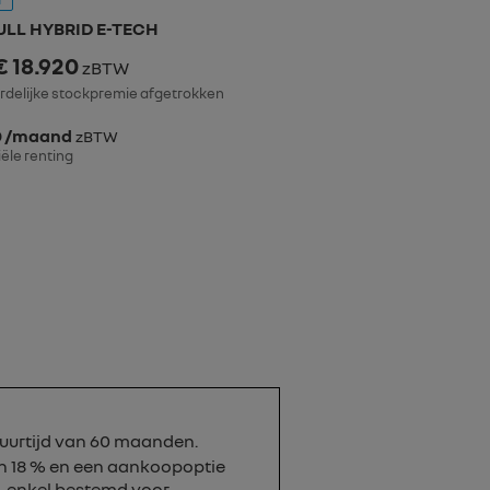
ULL HYBRID E-TECH
€ 18.920
zBTW
delijke stockpremie afgetrokken
0 /maand
zBTW
iële renting
uurtijd van 60 maanden.
n 18 % en een aankoopoptie
6, enkel bestemd voor