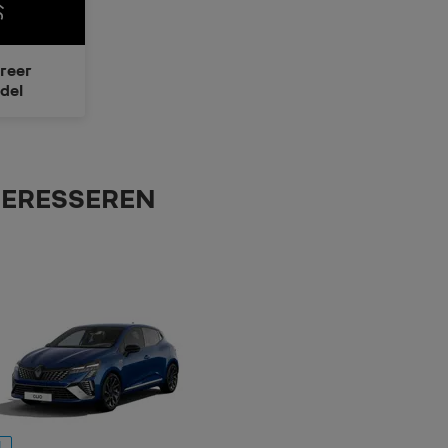
reer
del
TERESSEREN
d