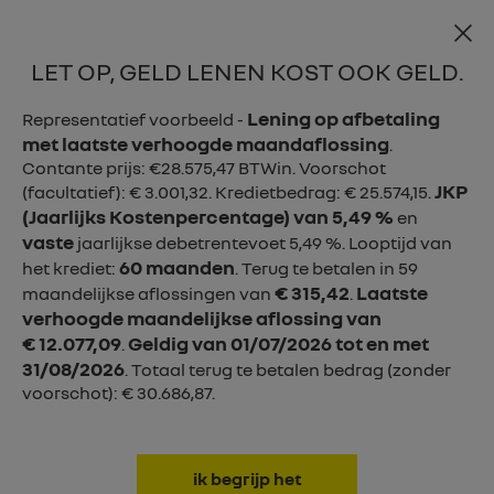

LET OP, GELD LENEN KOST OOK GELD.
menu
Lening op afbetaling
Representatief voorbeeld -
met laatste verhoogde maandaflossing
.
Contante prijs: €28.575,47 BTWin. Voorschot
JKP
(facultatief): € 3.001,32. Kredietbedrag: € 25.574,15.
(Jaarlijks Kostenpercentage) van 5,49 %
en
vaste
jaarlijkse debetrentevoet 5,49 %. Looptijd van
60 maanden
het krediet:
. Terug te betalen in 59
€ 315,42
Laatste
maandelijkse aflossingen van
.
verhoogde maandelijkse aflossing van
€ 12.077,09
Geldig van 01/07/2026 tot en met
.
31/08/2026
Elektriciteitsverbruik: 16,3 - 17,7 kWh/100 km - Gecomb. autonomie: 430 -
. Totaal terug te betalen bedrag (zonder
voorschot): € 30.686,87.
623 km WLTP
0 g CO
/km WLTP
2
SCENIC E-TECH ELECTRIC
ik begrijp het
vanaf