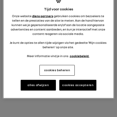
vanaf
€ 320/maand
laatste verhoogde maandelijkse aflossing van
Tijd voor cookies
€ 23.530
Onze website
diens partners
gebruiken cookies om bezoekers te
meer details over de financiering
i
tellen en de prestaties van de site te meten. Aan de hand hiervan
kunnen we je gepersonaliseerde en/of aan de locatie aangepaste
advertenties en content aanbieden, en kun je interactief met onze
vanaf
content reageren via sociale media.
€ 42.200
BTWi
Je kunt de opties te allen tijde wijzigen via het gedeelte 'Mijn cookies
voorwaardelijke overnamepremie afgetrokken
beheren' op onze site.
MEER DETAILS OVER HET AANBOD
Meer informatie vind je in ons
cookiebeleid.
cookies beheren
standaarduitrusting
alles afwijzen
cookies accepteren
vraag een offerte aan
Haast? Dit model is in voorraad